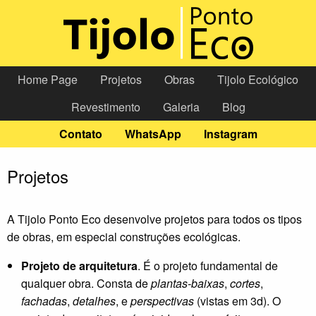
Home Page
Projetos
Obras
Tijolo Ecológico
Revestimento
Galeria
Blog
Contato
WhatsApp
Instagram
Projetos
A Tijolo Ponto Eco desenvolve projetos para todos os tipos
de obras, em especial construções ecológicas.
Projeto de arquitetura
. É o projeto fundamental de
qualquer obra. Consta de
plantas-baixas
,
cortes
,
fachadas
,
detalhes
, e
perspectivas
(vistas em 3d). O